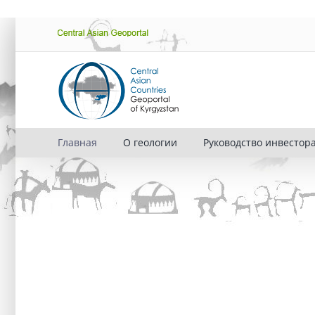
Skip
Central
to
Asian
content
Geoportal
Главная
О геологии
Руководство инвестор