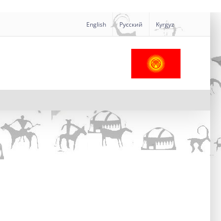
English
Русский
Kyrgyz